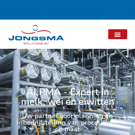
ALPMA -
Expert in
melk, wei en eiwitten
Uw partner voor planning en
inbedrijfstelling van proceslijnen
op maat