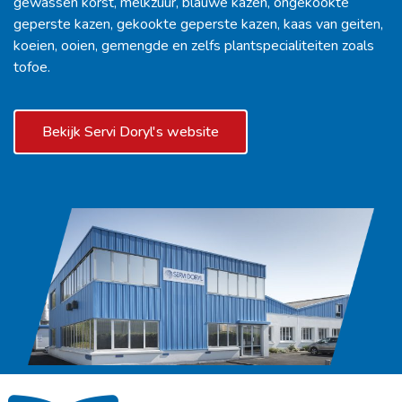
gewassen korst, melkzuur, blauwe kazen, ongekookte
geperste kazen, gekookte geperste kazen, kaas van geiten,
koeien, ooien, gemengde en zelfs plantspecialiteiten zoals
tofoe.
Bekijk Servi Doryl's website