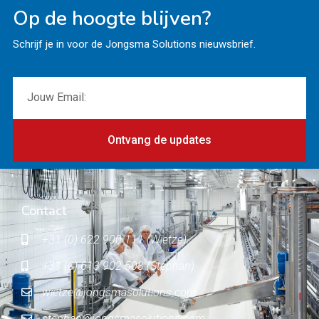
Op de hoogte blijven?
Schrijf je in voor de Jongsma Solutions nieuwsbrief.
Ontvang de updates
Contact
+31 (0) 622 900 111 (Wietze)
+31 (0) 613 902 503 (Stephan)
wietze@jongsmasolutions.com
stephan@jongsmasolutions.com