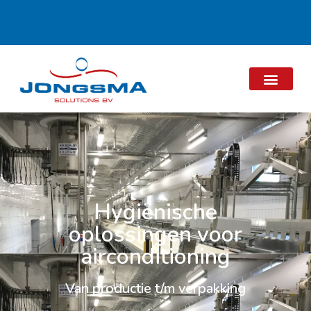
Hygiënische
oplossingen voor
airconditioning
Van productie t/m verpakking