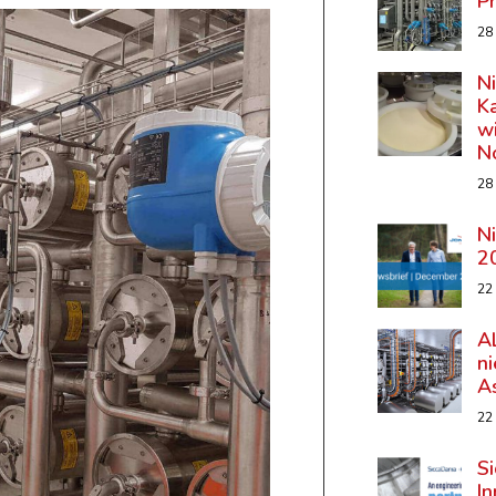
P
28
N
K
wi
N
28
N
2
22
A
n
A
22
Si
In