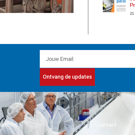
P
21
Ontvang de updates
artners
Contact