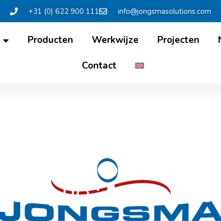
+31 (0) 622 900 111
info@jongsmasolutions.com
Producten
Werkwijze
Projecten
Contact
 key RO installatie voo