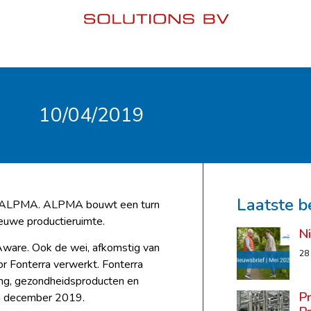
10/04/2019
Laatste b
aan ALPMA. ALPMA bouwt een turn
ieuwe productieruimte.
N
Aware. Ook de wei, afkomstig van
28
r Fonterra verwerkt. Fonterra
ng, gezondheidsproducten en
P
in december 2019.