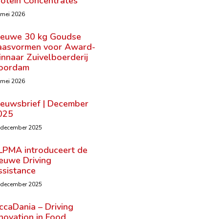
rotein Concentrates
 mei 2026
ieuwe 30 kg Goudse
aasvormen voor Award-
nnaar Zuivelboerderij
oordam
 mei 2026
ieuwsbrief | December
025
 december 2025
LPMA introduceert de
ieuwe Driving
ssistance
 december 2025
ccaDania – Driving
novation in Food