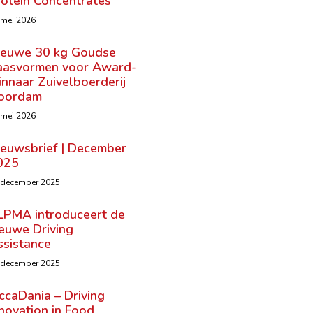
rotein Concentrates
 mei 2026
ieuwe 30 kg Goudse
aasvormen voor Award-
nnaar Zuivelboerderij
oordam
 mei 2026
ieuwsbrief | December
025
 december 2025
LPMA introduceert de
ieuwe Driving
ssistance
 december 2025
ccaDania – Driving
novation in Food