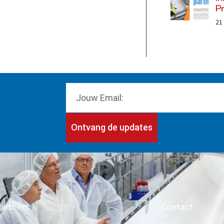
P
21
Ontvang de updates
artners
Contact