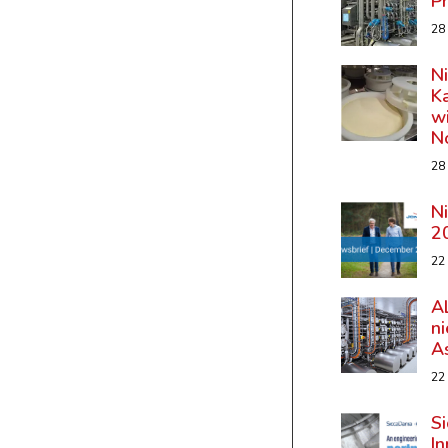
P
28
N
K
wi
N
28
N
2
22
A
n
A
22
Si
In