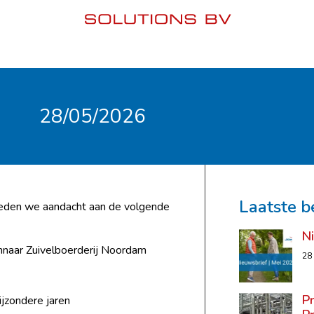
28/05/2026
Laatste b
steden we aandacht aan de volgende
N
aar Zuivelboerderij Noordam
28
P
jzondere jaren