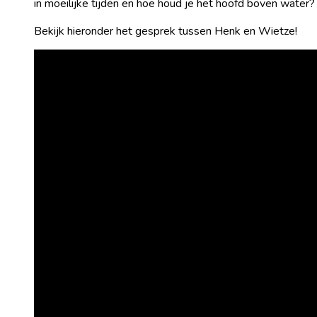
in moeilijke tijden en hoe houd je het hoofd boven water?
Bekijk hieronder het gesprek tussen Henk en Wietze!