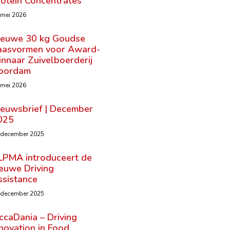
rotein Concentrates
 mei 2026
ieuwe 30 kg Goudse
aasvormen voor Award-
nnaar Zuivelboerderij
oordam
 mei 2026
ieuwsbrief | December
025
 december 2025
LPMA introduceert de
ieuwe Driving
ssistance
 december 2025
ccaDania – Driving
novation in Food