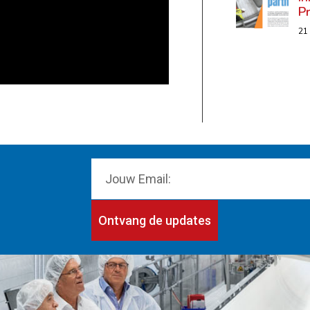
P
21
Ontvang de updates