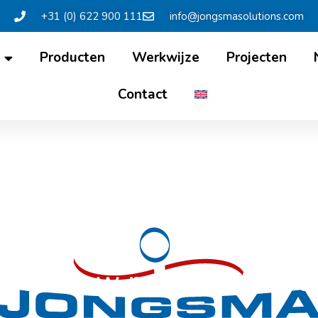
+31 (0) 622 900 111
info@jongsmasolutions.com
Producten
Werkwijze
Projecten
Contact
 interview met Wietze J