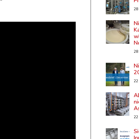
P
 “
28
N
K
wi
N
28
N
2
22
A
n
A
22
Si
In