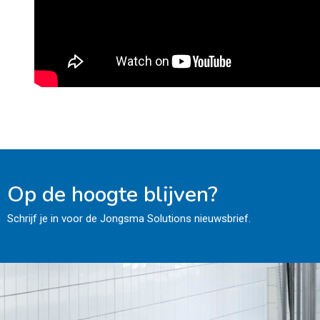
Op de hoogte blijven?
Schrijf je in voor de Jongsma Solutions nieuwsbrief.