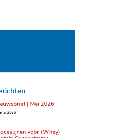
erichten
ieuwsbrief | Mei 2026
 mei 2026
roceslijnen voor (Whey)