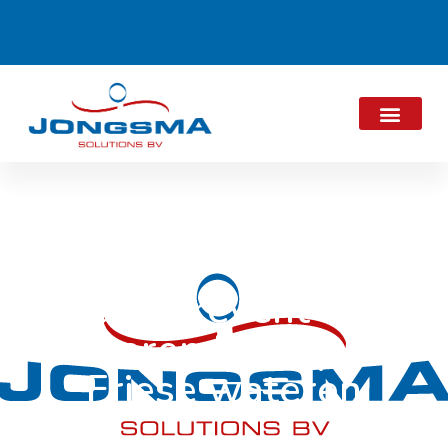
Partnerevent ‘De
Zilveren Bal’ op de
Friese wateren