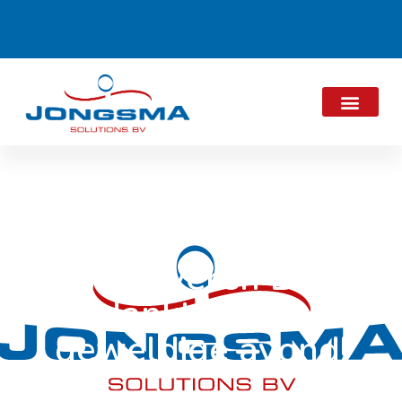
De Zilveren Bal:
Bedankt voor een
geweldige avond!