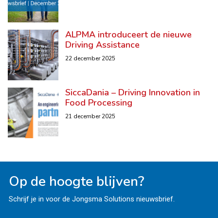
ALPMA introduceert de nieuwe
Driving Assistance
22 december 2025
SiccaDania – Driving Innovation in
Food Processing
21 december 2025
Op de hoogte blijven?
Schrijf je in voor de Jongsma Solutions nieuwsbrief.