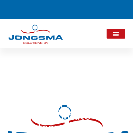
Kaasmakerij
Özgazi ervaart
optimale
luchtconditionering