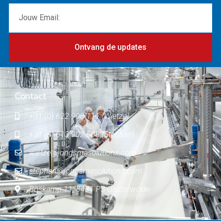
Ontvang de updates
Contact
+31 (0) 622 900 111 (Wietze)
+31 (0) 613 902 503 (Stephan)
wietze@jongsmasolutions.com
stephan@jongsmasolutions.com
Boskamp 11, 8431 PS Oosterwolde