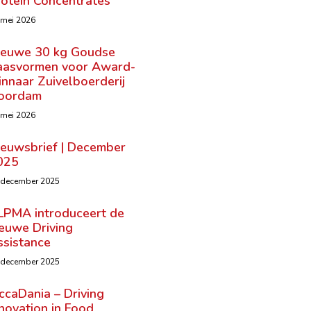
rotein Concentrates
 mei 2026
ieuwe 30 kg Goudse
aasvormen voor Award-
nnaar Zuivelboerderij
oordam
 mei 2026
ieuwsbrief | December
025
 december 2025
LPMA introduceert de
ieuwe Driving
ssistance
 december 2025
ccaDania – Driving
novation in Food