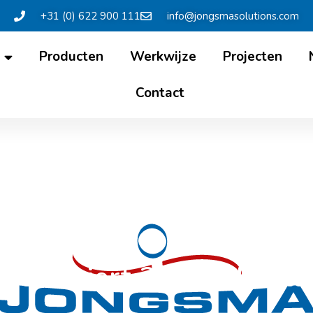
+31 (0) 622 900 111
info@jongsmasolutions.com
Producten
Werkwijze
Projecten
Contact
ions viert 20 jaar besta