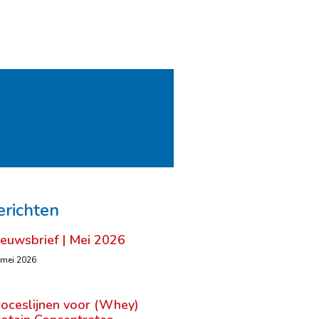
erichten
ieuwsbrief | Mei 2026
 mei 2026
roceslijnen voor (Whey)