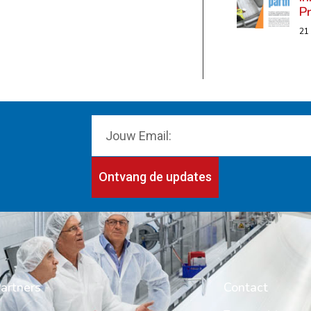
P
21
Ontvang de updates
artners
Contact