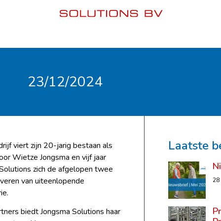
23/12/2024
Laatste b
ijf viert zijn 20-jarig bestaan als
oor Wietze Jongsma en vijf jaar
N
 Solutions zich de afgelopen twee
everen van uiteenlopende
28
ie.
P
ners biedt Jongsma Solutions haar