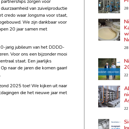
P
 partnerships zorgen voor
n duurzaamheid van zuivelproductie
28
het credo waar Jongsma voor staat,
N
pgebouwd. We zijn dankbaar voor
K
lopen 20 jaar samen met
wi
N
0-jarig jubileum van het DDDD-
28
ren. Voor ons een bijzonder mooi
N
traal staat. Een jaarlijks
2
 Op naar de jaren die komen gaan!
.
22
ezond 2025 toe! We kijken uit naar
A
tdagingen die het nieuwe jaar met
n
A
22
Si
In