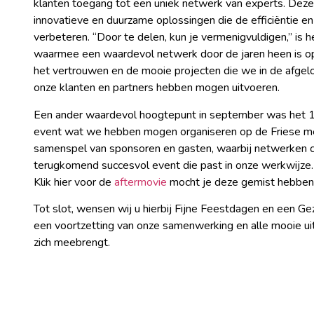
klanten toegang tot een uniek netwerk van experts. Deze
innovatieve en duurzame oplossingen die de efficiëntie e
verbeteren. “Door te delen, kun je vermenigvuldigen,” is 
waarmee een waardevol netwerk door de jaren heen is o
het vertrouwen en de mooie projecten die we in de afge
onze klanten en partners hebben mogen uitvoeren.
Een ander waardevol hoogtepunt in september was het 1
event wat we hebben mogen organiseren op de Friese me
samenspel van sponsoren en gasten, waarbij netwerken cen
terugkomend succesvol event die past in onze werkwijze.
Klik hier voor de
aftermovie
mocht je deze gemist hebben
Tot slot, wensen wij u hierbij Fijne Feestdagen en een G
een voortzetting van onze samenwerking en alle mooie ui
zich meebrengt.