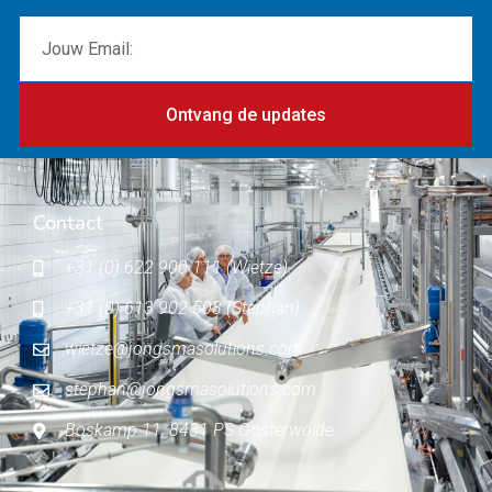
Ontvang de updates
Contact
+31 (0) 622 900 111 (Wietze)
+31 (0) 613 902 503 (Stephan)
wietze@jongsmasolutions.com
stephan@jongsmasolutions.com
Boskamp 11, 8431 PS Oosterwolde