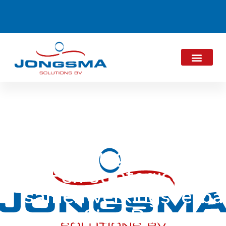
Uitbreiding Portfolio
– Een strategisch
samenwerkingsverba
met SiccaDania