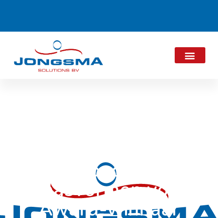
Nieuwe 30 kg
Goudse
Kaasvormen voor
Award-winnaar