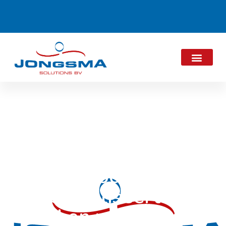
Air Quality
Process
optimaliseert de
ROI en vermindert