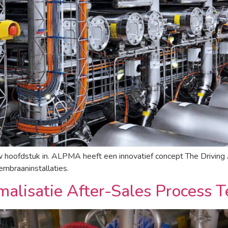
uw hoofdstuk in. ALPMA heeft een innovatief concept The Drivin
mbraaninstallaties.
lisatie After-Sales Process T