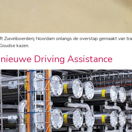
t Zuivelboerderij Noordam onlangs de overstap gemaakt van tra
 Goudse kazen.
nieuwe Driving Assistance